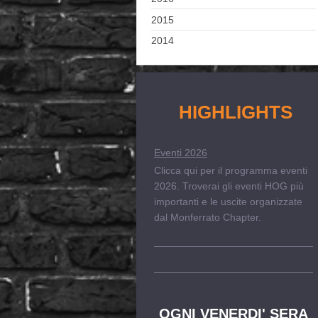
2015
2014
HIGHLIGHTS
Eventi 2026
Clicca qui per il programma eventi
2026. Troverai gli eventi HOG più
importanti e le uscite organizzate
dal Monferrato Chapter.
OGNI VENERDI' SERA