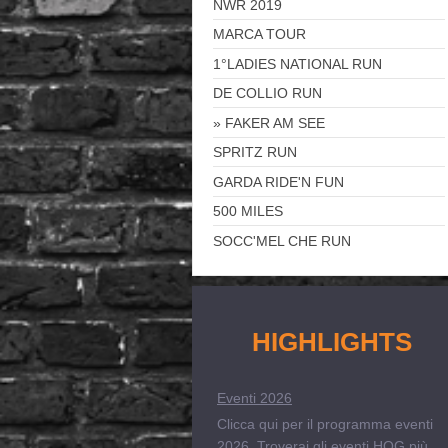
NWR 2019
MARCA TOUR
1°LADIES NATIONAL RUN
DE COLLIO RUN
FAKER AM SEE
SPRITZ RUN
GARDA RIDE'N FUN
500 MILES
SOCC'MEL CHE RUN
HIGHLIGHTS
Eventi 2026
Clicca qui per il programma eventi
2026. Troverai gli eventi HOG più