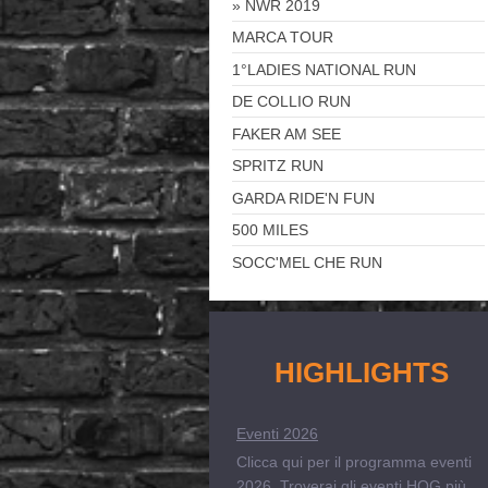
NWR 2019
MARCA TOUR
1°LADIES NATIONAL RUN
DE COLLIO RUN
FAKER AM SEE
SPRITZ RUN
GARDA RIDE'N FUN
500 MILES
SOCC'MEL CHE RUN
HIGHLIGHTS
Eventi 2026
Clicca qui per il programma eventi
2026. Troverai gli eventi HOG più