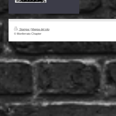
Stampa
|
Mappa del sito
© Monferrato Chapter