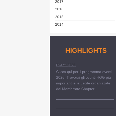
2017
2016
2015
2014
HIGHLIGHTS
Eventi 2026
Clicca qui per il programma eventi
2026. Troverai gli eventi HOG più
importanti e le uscite organizzate
dal Monferrato Chapter.