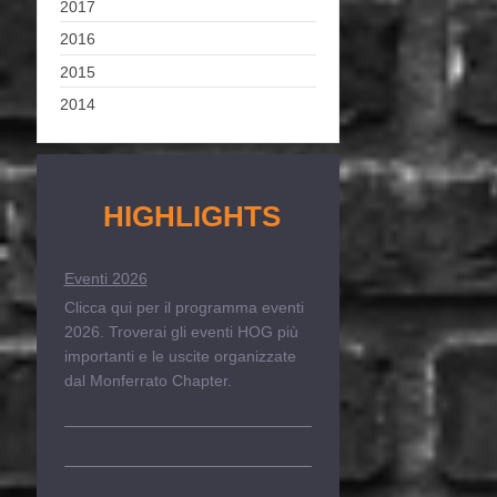
2017
2016
2015
2014
HIGHLIGHTS
Eventi 2026
Clicca qui per il programma eventi
2026. Troverai gli eventi HOG più
importanti e le uscite organizzate
dal Monferrato Chapter.