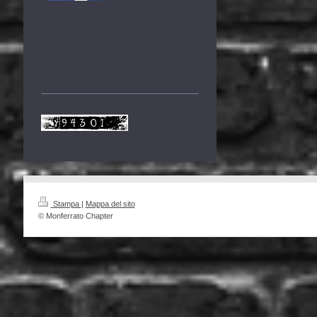
Stampa
|
Mappa del sito
© Monferrato Chapter