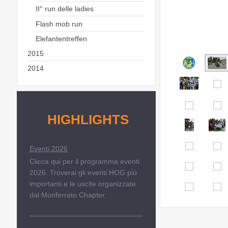
II° run delle ladies
Flash mob run
Elefantentreffen
2015
2014
HIGHLIGHTS
Eventi 2026
Clicca qui per il programma eventi
2026. Troverai gli eventi HOG più
importanti e le uscite organizzate
dal Monferrato Chapter.