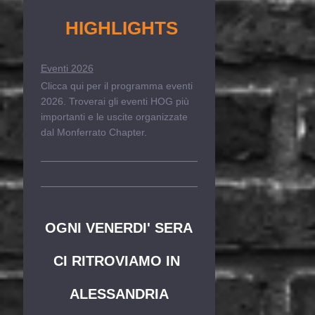
HIGHLIGHTS
Eventi 2026
Clicca qui per il programma eventi
2026. Troverai gli eventi HOG più
importanti e le uscite organizzate
dal Monferrato Chapter.
OGNI VENERDI' SERA
CI RITROVIAMO IN
ALESSANDRIA