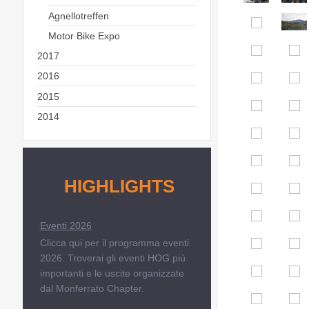
Agnellotreffen
Motor Bike Expo
2017
2016
2015
2014
HIGHLIGHTS
Eventi 2026
Clicca qui per il programma eventi
2026. Troverai gli eventi HOG più
importanti e le uscite organizzate
dal Monferrato Chapter.